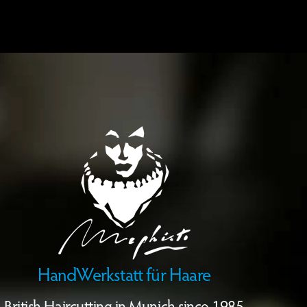
HandWerkstatt für Haare
British Haircutting in Munich since 1985